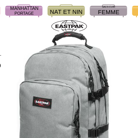
SACS CUIR
MANHATTAN
NAT ET NIN
FEMME
PORTAGE
.
9