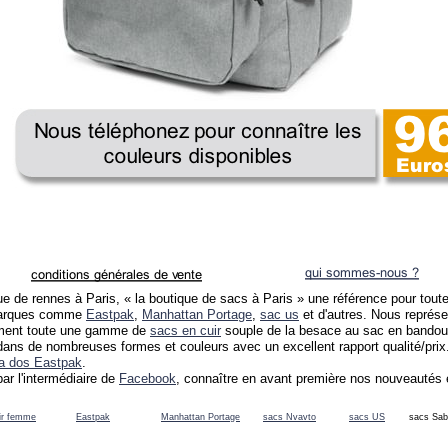
e de rennes à Paris, « la boutique de sacs à Paris » une référence pour to
 marques comme
Eastpak
,
Manhattan Portage
,
sac us
et d'autres. Nous repré
ement toute une gamme de
sacs en cuir
souple de la besace au sac en bandoul
, dans de nombreuses formes et couleurs avec un excellent rapport qualité/pr
a dos Eastpak
.
ar l'intermédiaire de
Facebook
, connaître en avant première nos nouveautés e
ir femme
Eastpak
Manhattan Portage
sacs Nvavto
sacs US
sacs Sab