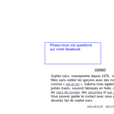
Sophie sacs, maroquinerie depuis 1976, ru
filles sans oublier les garçons avec des
comme «
nat et nin
», Sabrina mais égal
portés mains, souvent fabriqués en Italie
les
sacs de voyage
, des
sacoches
et
sac 
Vous pouvez garder le contact avec nous p
devenez fan de sophie sacs.
sacs nat et nin
sacs cu